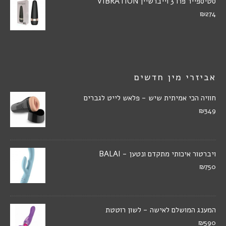
סטיספייר פרו 3 וייברשיין VIBRATION
₪274
אביזרי מין חדשים
חוויה הכי אמיתית שיש - פלאש לייט לגברים
₪349
ויברטור איכותי מתקדם ונטען - BALAI
₪750
המענג המושלם לאישה - לשון רוטטת
₪590