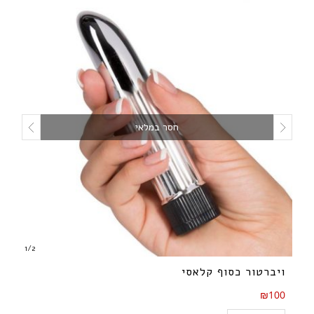
חסר במלאי
1
/
2
ויברטור כסוף קלאסי
₪100